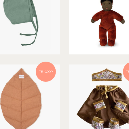
TE KOOP
T