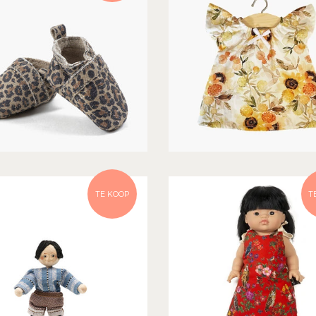
TE KOOP
T