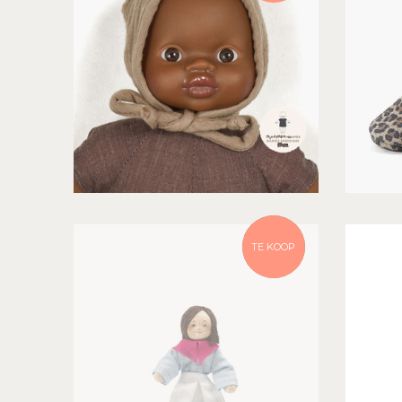
NIET OP
TE KOOP
VOORRAAD