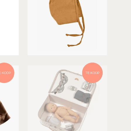
NIET OP
E KOOP
TE KOOP
VOORRAAD