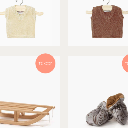
TE KOOP
T