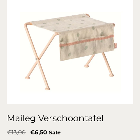
Maileg Verschoontafel
Normale
€13,00
€6,50
Sale