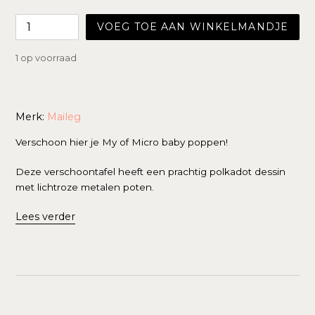
prijs
VOEG TOE AAN WINKELMANDJE
1 op voorraad
Merk:
Maileg
Verschoon hier je My of Micro baby poppen!
Deze verschoontafel heeft een prachtig polkadot dessin
met lichtroze metalen poten.
Lees verder