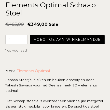
Elements Optimal Schaap
Stoel
Normale
€465,00
€349,00
Sale
prijs
VOEG TOE AAN WINKELMANDJE
1 op voorraad
Merk:
Elements Optimal
Schaap Stoeltje in eiken en beuken ontworpen door
Takeshi Sawada voor het Deense merk EO – elements
optimal.
Het Schaap stoeltje is evenzeer een vriendelijke metgezel
als een stuk meubilair voor kinderen. De prachtige stoel