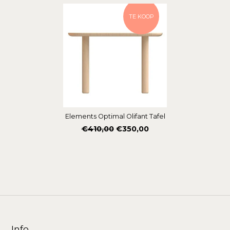
TE KOOP
Elements Optimal Olifant Tafel
Normale
€410,00
€350,00
prijs
Info